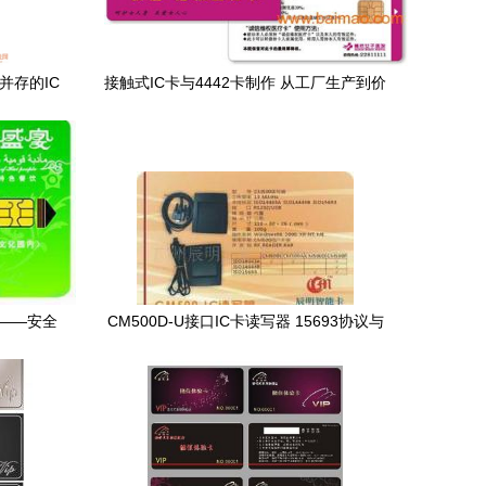
并存的IC
接触式IC卡与4442卡制作 从工厂生产到价
格解析
卡——安全
CM500D-U接口IC卡读写器 15693协议与
方案
安全防护结合的工业级解决方案