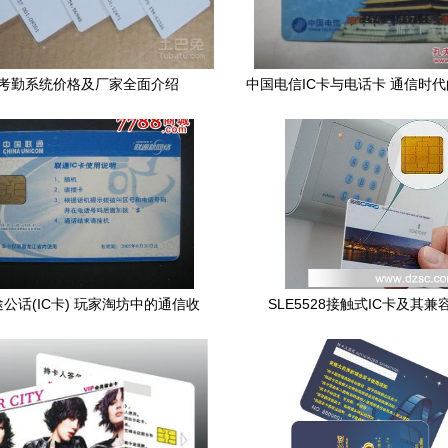
卡考勤系统价格及厂家全面介绍
中国电信IC卡与电话卡 通信时
证
公话(IC卡) 玩家淘坊中的通信收
SLE5528接触式IC卡及其兼
藏珍品
FM4428与ISSI4428的功能解
景