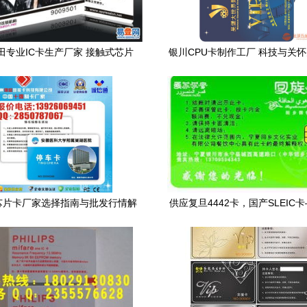
田专业IC卡生产厂家 接触式芯片
银川CPU卡制作工厂 科技与关怀
28参数的深度解析与应用指南
卡智能解决方案
C芯片卡厂家选择指南与批发行情解
供应复旦4442卡，国产SLEIC
析
防护与身份核验的新一代