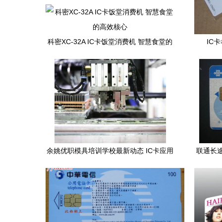
科密XC-32A IC卡饭堂消费机 智慧食堂的
IC
高效核心
余姚优职模具培训学校最新动态 IC卡应用
联通长途
实训项目引领行业新标准