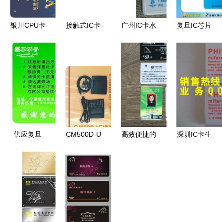
银川CPU卡
接触式IC卡
广州IC卡水
复旦IC芯片
制作工厂
与4442卡
表批发与供
卡厂家选择
科技与关怀
制作 从工
应 专业厂
指南与批发
并存的IC卡
厂生产到价
家助力智慧
行情解析
智能解决方
格解析
用水管理
案
供应复旦
CM500D-U
高效便捷的
深圳IC卡生
4442卡，
接口IC卡读
双面智造
产厂家 深
国产SLEIC
写器 15693
美缔卡
入探访技术
卡——安全
协议与安全
Madica
与规模并重
防护与身份
防护结合的
M325s IC
的产业高地
核验的新一
工业级解决
卡证卡打印